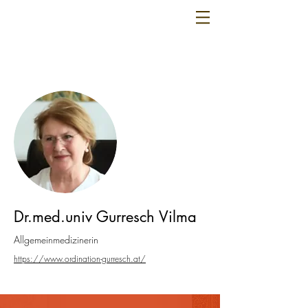
Dr.med.univ Gurresch Vilma
Allgemeinmedizinerin
https://www.ordination-gurresch.at/