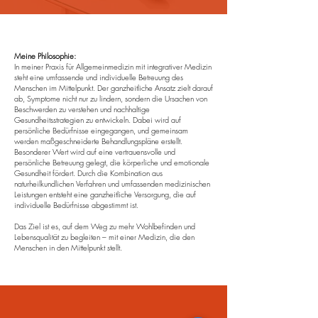
Meine Philosophie:
In meiner Praxis für Allgemeinmedizin mit integrativer Medizin
steht eine umfassende und individuelle Betreuung des
Menschen im Mittelpunkt. Der ganzheitliche Ansatz zielt darauf
ab, Symptome nicht nur zu lindern, sondern die Ursachen von
Beschwerden zu verstehen und nachhaltige
Gesundheitsstrategien zu entwickeln. Dabei wird auf
persönliche Bedürfnisse eingegangen, und gemeinsam
werden maßgeschneiderte Behandlungspläne erstellt.
Besonderer Wert wird auf eine vertrauensvolle und
persönliche Betreuung gelegt, die körperliche und emotionale
Gesundheit fördert. Durch die Kombination aus
naturheilkundlichen Verfahren und umfassenden medizinischen
Leistungen entsteht eine ganzheitliche Versorgung, die auf
individuelle Bedürfnisse abgestimmt ist.
Das Ziel ist es, auf dem Weg zu mehr Wohlbefinden und
Lebensqualität zu begleiten – mit einer Medizin, die den
Menschen in den Mittelpunkt stellt.