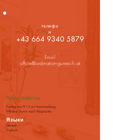
телефо
н
+43 664 9340 5879
Email
office@ordination-gurresch.at
Часы работы
Freitag von 9-13 mit Voranmeldung
Weitere Termin nach Absprache
Языки
Deutsch
Englisch