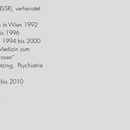
SR), verheiratet
ms in Wien 1992
bis 1996
en 1994 bis 2000
 Medizin zum
rosen“
tzing, Psychiatrie
g bis 2010
4