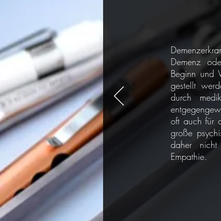
Demenzerkra
Demenz oder
Beginn und Ve
gestellt wer
durch medi
entgegengewi
oft auch für
große psychi
daher nicht
Empathie.