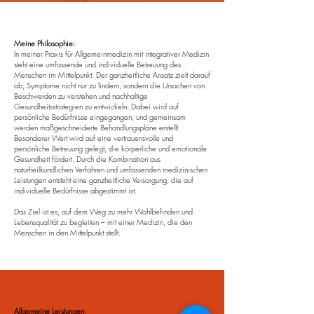
Meine Philosophie:
In meiner Praxis für Allgemeinmedizin mit integrativer Medizin
steht eine umfassende und individuelle Betreuung des
Menschen im Mittelpunkt. Der ganzheitliche Ansatz zielt darauf
ab, Symptome nicht nur zu lindern, sondern die Ursachen von
Beschwerden zu verstehen und nachhaltige
Gesundheitsstrategien zu entwickeln. Dabei wird auf
persönliche Bedürfnisse eingegangen, und gemeinsam
werden maßgeschneiderte Behandlungspläne erstellt.
Besonderer Wert wird auf eine vertrauensvolle und
persönliche Betreuung gelegt, die körperliche und emotionale
Gesundheit fördert. Durch die Kombination aus
naturheilkundlichen Verfahren und umfassenden medizinischen
Leistungen entsteht eine ganzheitliche Versorgung, die auf
individuelle Bedürfnisse abgestimmt ist.
Das Ziel ist es, auf dem Weg zu mehr Wohlbefinden und
Lebensqualität zu begleiten – mit einer Medizin, die den
Menschen in den Mittelpunkt stellt.
Allgemeine Leistungen: