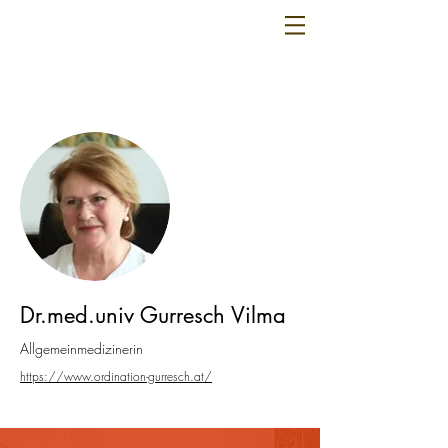
Dr.med.univ Gurresch Vilma
Allgemeinmedizinerin
https://www.ordination-gurresch.at/