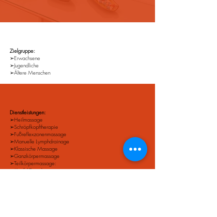
Zielgruppe:
➢Erwachsene
➢Jugendliche
➢Ältere Menschen
Dienstleistungen:
➢Heilmassage
➢Schröpfkopftherapie
➢Fußreflexzonenmassage
➢Manuelle Lymphdrainage
➢Klassische Massage
➢Ganzkörpermassage
➢Teilkörpermassage:
• Kopf/Gesicht
• Schulter/Nacken
• Rücken
• Füße/Beine
• Colonmassage
➢Triggerpunkt -Therapie
➢Schwangerschaftsmassage