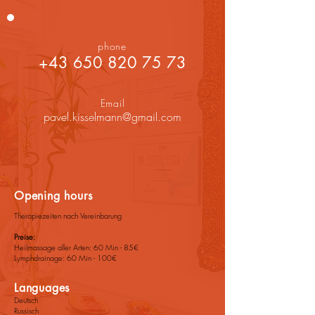
phone
+43 650 820 75 73
Email
pavel.kisselmann@gmail.com
Opening hours
Therapiezeiten nach Vereinbarung
Preise:
Heilmassage aller Arten: 60 Min - 85€
Lymphdrainage: 60 Min - 100€
Languages
Deutsch
Russisch